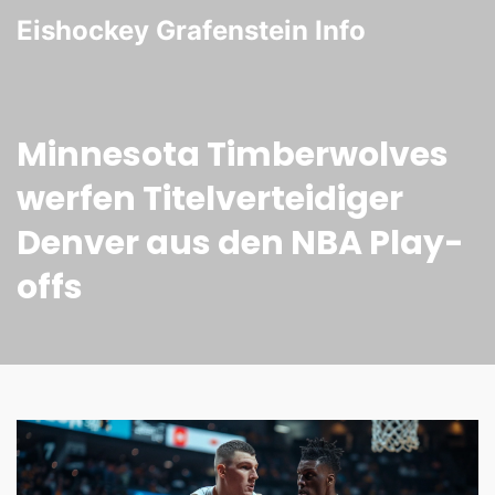
Eishockey Grafenstein Info
Minnesota Timberwolves
werfen Titelverteidiger
Denver aus den NBA Play-
offs