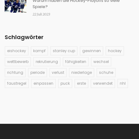
Warum haben die Hockey-Playoffs so viele
Spiele?
22 Juli 2023
Schlagwörter
eishockey
kampf
stanley cup
gewinnen
hockey
wettbewerb
rekrutierung
fähigkeiten
wechsel
richtung
periode
verlust
niederlage
schuhe
faustregel
einpassen
puck
erste
verwendet
nhl