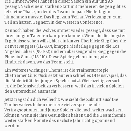
Die Timberwolves haben in dieser Saison ein Auf und Ab
gezeigt. Nach einem starken Start mit mehreren Siegen gibt es
jetzt eine Phase, in der das Team ein paar Niederlagen
hinnehmen musste. Das liegt zum Teil an Verletzungen, zum
Teil an harten Gegnern in der Western Conference.
Dennoch haben die Wolves immer wieder gezeigt, dass sie mit
ihren jungen Talenten kämpfen können. Wenn du die jüngsten
Ergebnisse sehen willst, hier ein kurzer Überblick: Sieg über die
Denver Nuggets (112‑107), knappe Niederlage gegen die Los
Angeles Lakers (99‑102) und ein überzeugender Sieg gegen die
Phoenix Suns (118‑110). Diese Spiele geben einen guten
Eindruck davon, wo das Team steht.
Ein weiteres wichtiges Thema ist die Trainerstrategie.
Cheftrainer
Chris Finch
setzt auf ein schnelles Offensivspiel, das
die Athleticität der jungen Spieler nutzt. Gleichzeitig versucht
er, die Defensivarbeit zu verbessern, weil das in vielen Spielen
den Unterschied ausmacht.
Jetzt fragst du dich vielleicht: Wie sieht die Zukunft aus? Die
Timberwolves haben mehrere vielversprechende
Vertragsoptionen und junge Spieler, die noch weiter wachsen
können. Wenn sie ihre Gesundheit halten und die Teamchemie
weiter stärken, könnte das nächste Jahr richtig spannend
werden.