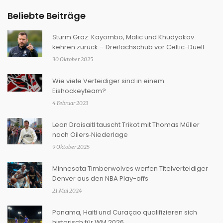
Beliebte Beiträge
Sturm Graz: Kayombo, Malic und Khudyakov
kehren zurück – Dreifachschub vor Celtic-Duell
30 Oktober 2025
Wie viele Verteidiger sind in einem
Eishockeyteam?
4 Februar 2023
Leon Draisaitl tauscht Trikot mit Thomas Müller
nach Oilers‑Niederlage
9 Oktober 2025
Minnesota Timberwolves werfen Titelverteidiger
Denver aus den NBA Play-offs
21 Mai 2024
Panama, Haiti und Curaçao qualifizieren sich
historisch für WM 2026