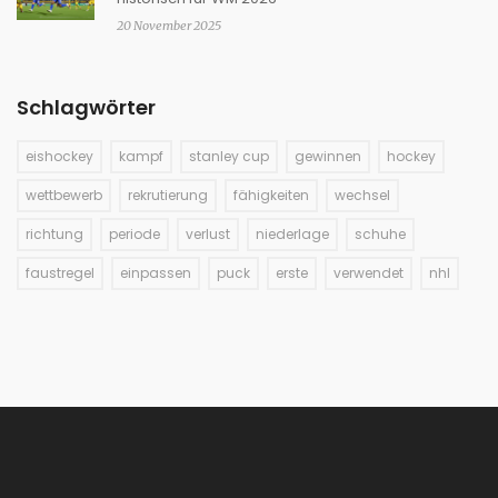
20 November 2025
Schlagwörter
eishockey
kampf
stanley cup
gewinnen
hockey
wettbewerb
rekrutierung
fähigkeiten
wechsel
richtung
periode
verlust
niederlage
schuhe
faustregel
einpassen
puck
erste
verwendet
nhl