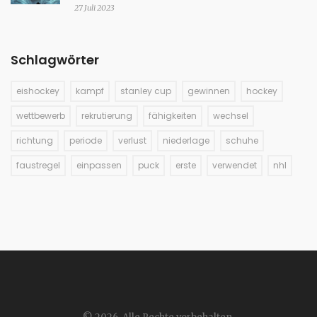
27 Juli 2023
Schlagwörter
eishockey
kampf
stanley cup
gewinnen
hockey
wettbewerb
rekrutierung
fähigkeiten
wechsel
richtung
periode
verlust
niederlage
schuhe
faustregel
einpassen
puck
erste
verwendet
nhl