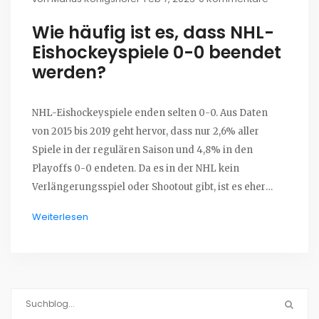
Wie häufig ist es, dass NHL-
Eishockeyspiele 0-0 beendet
werden?
NHL-Eishockeyspiele enden selten 0-0. Aus Daten
von 2015 bis 2019 geht hervor, dass nur 2,6% aller
Spiele in der regulären Saison und 4,8% in den
Playoffs 0-0 endeten. Da es in der NHL kein
Verlängerungsspiel oder Shootout gibt, ist es eher
ungewöhnlich, dass ein Spiel 0-0 beendet wird. Einige
Weiterlesen
Faktoren, die ein 0-0 Ergebnis begünstigen, sind die
Qualität der Torhüter, die Taktik der Trainer und auch
einige Glücksfaktoren.