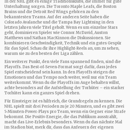
In der NHL gibt es einige Traditionsklubs, die immer für gute
Unterhaltung sorgen. Die Toronto Maple Leafs, die Boston
Bruins und die Detroit Red Wings gehören zu den
bekanntesten Teams. Auf der anderen Seite haben die
Colorado Avalanche und die Tampa Bay Lightning in den
letzten Jahren viele Titel geholt. Wenn es um einzelne Stars
geht, dominieren Spieler wie Connor McDavid, Auston
Matthews und Nathan MacKinnon die Diskussionen. Sie
kombinieren Geschwindigkeit, Technik und ein gutes Gespür
für das Spiel. Schau dir ihre Highlight‑Reels an, um zu sehen,
warum sie zu den besten der Liga zählen.
Ein weiterer Punkt, den viele Fans spannend finden, sind die
Playoffs. Das Best‑of‑Seven‑Format sorgt dafür, dass jedes
Spiel entscheidend sein kann. In den Playoffs steigen die
Emotionen und das Tempo noch weiter, weil nur ein Team
weiterkommt. Wenn du die Playoffs im Auge behalten willst,
achte besonders auf die Aufstellung der Torhüter – ein starker
Torhüter kann ein ganzes Spiel drehen.
Für Einsteiger ist es hilfreich, die Grundregeln zu kennen. Die
NHL spielt mit drei Perioden zu je 20 Minuten, und es gibt zwei
5‑Minuten‑Power‑Plays pro Team, wenn ein Gegner eine Strafe
bekommt. Die Positiv‑Energie, die das Publikum ausstrahlt,
macht das Live‑Erlebnis besonders. Wenn du das nächste Mal
im Stadion bist, merk dir, dass das Anfeuern der eigenen