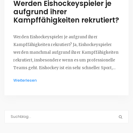
Werden Eishockeyspieler je
aufgrund ihrer
Kampffähigkeiten rekrutiert?
Werden Eishockeyspieler je aufgrund ihrer
Kampffähigkeiten rekrutiert? Ja, Eishockeyspieler
werden manchmal aufgrund ihrer Kampffähigkeiten
rekrutiert, insbesondere wenn es um professionelle
Teams geht. Eishockey ist ein sehr schneller Sport,
der viel Körperkontakt beinhaltet, und
Weiterlesen
Kampffähigkeiten sind ein wichtiger Bestandteil des
Spiels. Es ist wichtig, dass Eishockeyspieler in der
Lage sind, sich zu verteidigen und zu kämpfen, wenn
es nötig ist, und sie werden von Teams aufgrund
dieser Fähigkeiten rekrutiert. Eishockeyspieler
müssen auch ein Gespür für Strategie und ein
Verständnis des Spiels haben, um erfolgreich zu sein.