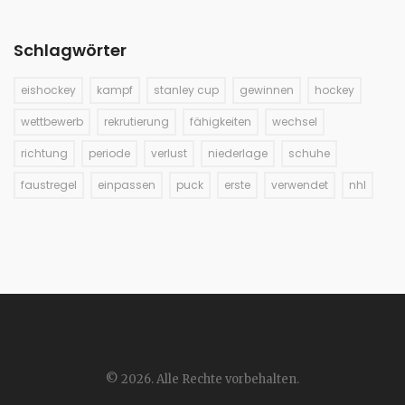
Schlagwörter
eishockey
kampf
stanley cup
gewinnen
hockey
wettbewerb
rekrutierung
fähigkeiten
wechsel
richtung
periode
verlust
niederlage
schuhe
faustregel
einpassen
puck
erste
verwendet
nhl
© 2026. Alle Rechte vorbehalten.