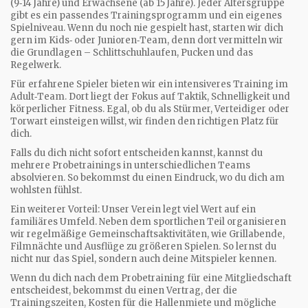
(9‑14 Jahre) und Erwachsene (ab 15 Jahre). Jeder Altersgruppe
gibt es ein passendes Trainingsprogramm und ein eigenes
Spielniveau. Wenn du noch nie gespielt hast, starten wir dich
gern im Kids‑ oder Junioren‑Team, denn dort vermitteln wir
die Grundlagen – Schlittschuhlaufen, Pucken und das
Regelwerk.
Für erfahrene Spieler bieten wir ein intensiveres Training im
Adult‑Team. Dort liegt der Fokus auf Taktik, Schnelligkeit und
körperlicher Fitness. Egal, ob du als Stürmer, Verteidiger oder
Torwart einsteigen willst, wir finden den richtigen Platz für
dich.
Falls du dich nicht sofort entscheiden kannst, kannst du
mehrere Probetrainings in unterschiedlichen Teams
absolvieren. So bekommst du einen Eindruck, wo du dich am
wohlsten fühlst.
Ein weiterer Vorteil: Unser Verein legt viel Wert auf ein
familiäres Umfeld. Neben dem sportlichen Teil organisieren
wir regelmäßige Gemeinschaftsaktivitäten, wie Grillabende,
Filmnächte und Ausflüge zu größeren Spielen. So lernst du
nicht nur das Spiel, sondern auch deine Mitspieler kennen.
Wenn du dich nach dem Probetraining für eine Mitgliedschaft
entscheidest, bekommst du einen Vertrag, der die
Trainingszeiten, Kosten für die Hallenmiete und mögliche