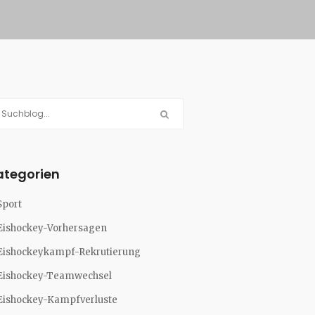
ategorien
Sport
Eishockey-Vorhersagen
Eishockeykampf-Rekrutierung
Eishockey-Teamwechsel
Eishockey-Kampfverluste