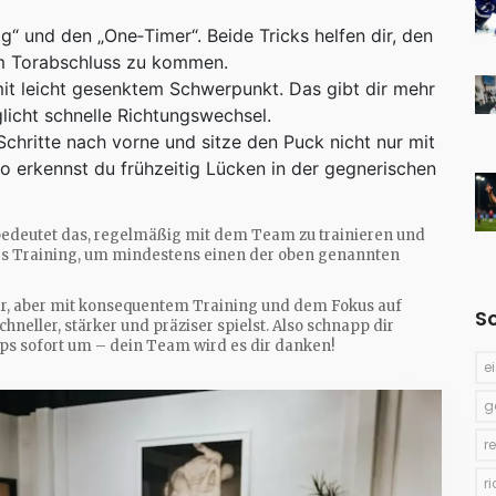
“ und den „One‑Timer“. Beide Tricks helfen dir, den
um Torabschluss zu kommen.
it leicht gesenktem Schwerpunkt. Das gibt dir mehr
licht schnelle Richtungswechsel.
chritte nach vorne und sitze den Puck nicht nur mit
o erkennst du frühzeitig Lücken in der gegnerischen
edeutet das, regelmäßig mit dem Team zu trainieren und
des Training, um mindestens einen der oben genannten
bar, aber mit konsequentem Training und dem Fokus auf
S
hneller, stärker und präziser spielst. Also schnapp dir
ipps sofort um – dein Team wird es dir danken!
e
g
r
r