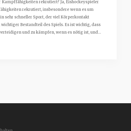
 Kampffähigkeiten rekrutiert? Ja, Eishockeyspieler
higkeiten rekrutiert, insbesondere wenn es um
in sehr schneller Sport, der viel Körperkontakt
ichtiger Bestandteil des Spiels. Es ist wichtig, dass
 verteidigen und zu kämpfen, wenn es nötig ist, und
igkeiten rekrutiert. Eishockeyspieler müssen auch
is des Spiels haben, um erfolgreich zu sein.
halten.