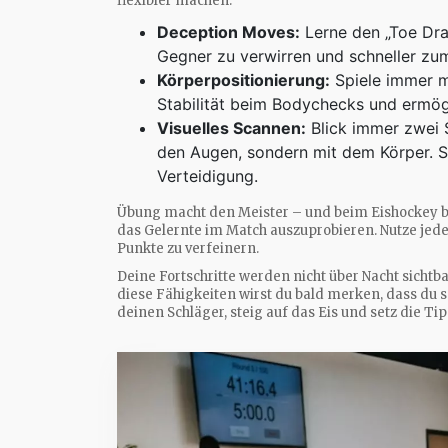
flexibler machen:
Deception Moves:
Lerne den „Toe Drag
Gegner zu verwirren und schneller z
Körperpositionierung:
Spiele immer m
Stabilität beim Bodychecks und ermög
Visuelles Scannen:
Blick immer zwei S
den Augen, sondern mit dem Körper. S
Verteidigung.
Übung macht den Meister – und beim Eishockey b
das Gelernte im Match auszuprobieren. Nutze je
Punkte zu verfeinern.
Deine Fortschritte werden nicht über Nacht sicht
diese Fähigkeiten wirst du bald merken, dass du sc
deinen Schläger, steig auf das Eis und setz die T