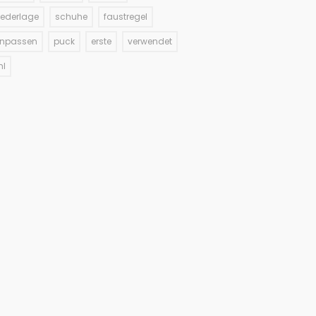
iederlage
schuhe
faustregel
inpassen
puck
erste
verwendet
hl