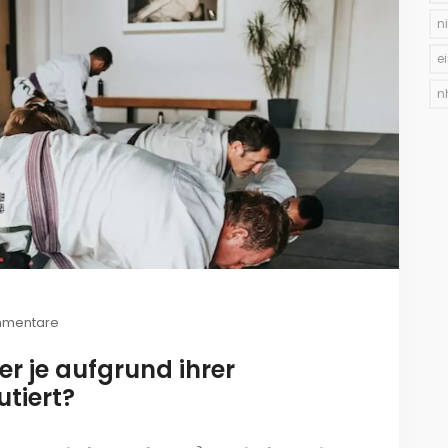
n
e
n
mmentare
r je aufgrund ihrer
tiert?