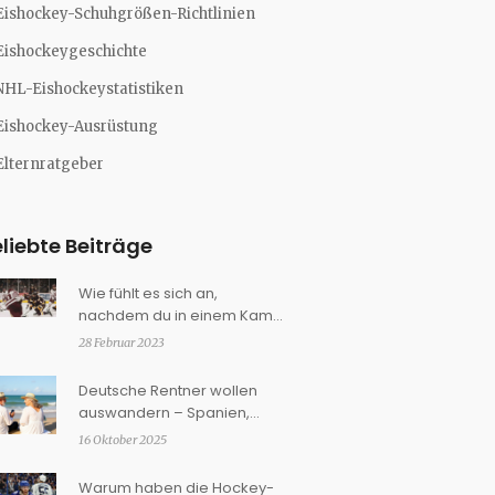
Eishockey-Schuhgrößen-Richtlinien
Eishockeygeschichte
NHL-Eishockeystatistiken
Eishockey-Ausrüstung
Elternratgeber
liebte Beiträge
Wie fühlt es sich an,
nachdem du in einem Kampf
im Eishockey verloren hast?
28 Februar 2023
Deutsche Rentner wollen
auswandern – Spanien,
Ungarn & Co. tops
16 Oktober 2025
Warum haben die Hockey-