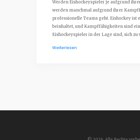
Werden Eishockeyspieler je aufgrund ihrer
werden manchmal aufgrund ihrer Kampffä
professionelle Teams geht. Eishockey ist e
beinhaltet, und Kampffähigkeiten sind ein w
Eishockeyspieler in der Lage sind, sich zu
sie werden von Teams aufgrund dieser Fäh
Weiterlesen
ein Gespür für Strategie und ein Verständn
© 2026. Alle Rechte vorbe