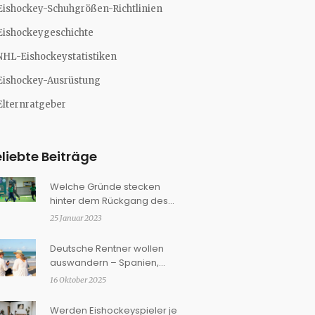
Eishockey-Schuhgrößen-Richtlinien
Eishockeygeschichte
NHL-Eishockeystatistiken
Eishockey-Ausrüstung
Elternratgeber
liebte Beiträge
Welche Gründe stecken
hinter dem Rückgang des
Eishockeys in Indien?
25 Januar 2023
Deutsche Rentner wollen
auswandern – Spanien,
Ungarn & Co. tops
16 Oktober 2025
Werden Eishockeyspieler je