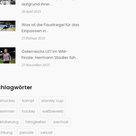
aufgrund ihrer
Kampffähigkeiten rekrutiert?
28 April 2023
Was ist die Faustregel für das
Einpassen in
Eishockeyschuhe?
27 Februar 2023
Österreichs U17 im WM-
Finale: Hermann Stadler führt
Team zu historischem
27 November 2025
Meilenstein
chlagwörter
ishockey
kampf
stanley cup
ewinnen
hockey
wettbewerb
ekrutierung
fähigkeiten
wechsel
ichtung
periode
verlust