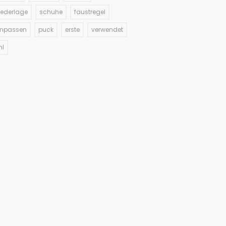
iederlage
schuhe
faustregel
inpassen
puck
erste
verwendet
hl