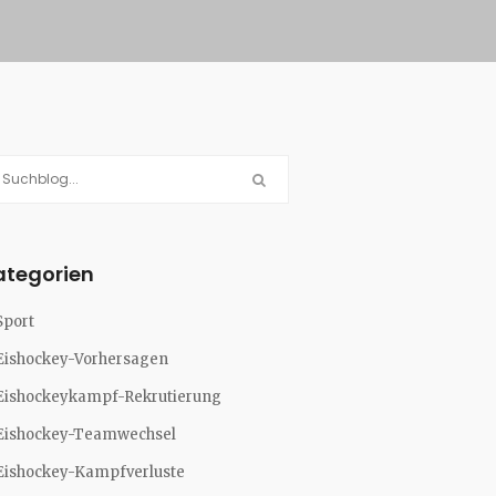
ategorien
Sport
Eishockey-Vorhersagen
Eishockeykampf-Rekrutierung
Eishockey-Teamwechsel
Eishockey-Kampfverluste