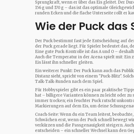
Sprungkraft, wenn er über das Eis gleitet. Der Du
156 g und 170 g – das ist das optimale Gleichgewi
runden Ecken und die flache Unterseite rollt er k
Wie der Puck das S
Der Puck bestimmt fast jede Entscheidung auf dem
der Puck gerade liegt. Für Spieler bedeutet das, de
Eine gute Puck‑Kontrolle ist das A und O – deshalb
Auch die Temperatur in der Arena spielt mit: Ein 
Eis lässt ihn schneller gleiten.
Ein weiterer Punkt: Der Puck kann auch das Publi
Distanz sieht, spricht von einem "Puck‑Blitz". So
Talk‑Talk‑Runden nach dem Spiel.
Für Hobbyspieler gibt es ein paar praktische Tipps
hat – billigere Varianten können zu leicht oder zu
immer trocken; ein feuchter Puck rutscht unkontro
Markierungen auf dem Eis, um deine Schussgenau
Coach‑Seite: Wenn du ein Team leitest, beobachte
Schwächen erst, wenn der Puck schnell bewegt wird
verkürzen und die Passgenauigkeit steigern. Auc
entscheiden – ein schneller Wechsel kann den Ge