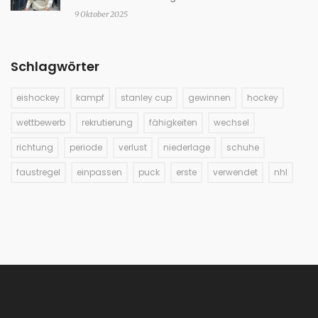
9 Oktober 2025
Schlagwörter
eishockey
kampf
stanley cup
gewinnen
hockey
wettbewerb
rekrutierung
fähigkeiten
wechsel
richtung
periode
verlust
niederlage
schuhe
faustregel
einpassen
puck
erste
verwendet
nhl