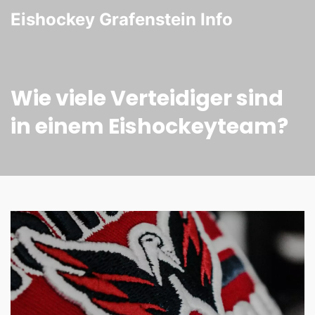
Eishockey Grafenstein Info
Wie viele Verteidiger sind
in einem Eishockeyteam?