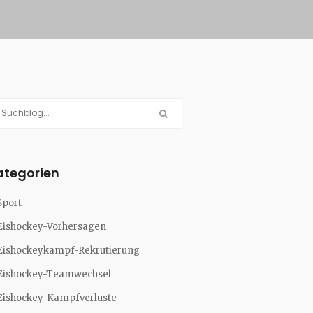
ategorien
Sport
Eishockey-Vorhersagen
Eishockeykampf-Rekrutierung
Eishockey-Teamwechsel
Eishockey-Kampfverluste