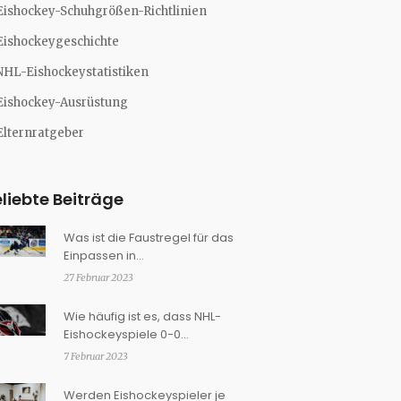
Eishockey-Schuhgrößen-Richtlinien
Eishockeygeschichte
NHL-Eishockeystatistiken
Eishockey-Ausrüstung
Elternratgeber
liebte Beiträge
Was ist die Faustregel für das
Einpassen in
Eishockeyschuhe?
27 Februar 2023
Wie häufig ist es, dass NHL-
Eishockeyspiele 0-0
beendet werden?
7 Februar 2023
Werden Eishockeyspieler je