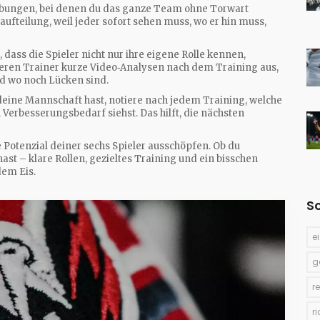
r‑Übungen, bei denen du das ganze Team ohne Torwart
aufteilung, weil jeder sofort sehen muss, wo er hin muss,
dass die Spieler nicht nur ihre eigene Rolle kennen,
bieren Trainer kurze Video‑Analysen nach dem Training aus,
d wo noch Lücken sind.
deine Mannschaft hast, notiere nach jedem Training, welche
Verbesserungsbedarf siehst. Das hilft, die nächsten
e Potenzial deiner sechs Spieler ausschöpfen. Ob du
ast – klare Rollen, gezieltes Training und ein bisschen
dem Eis.
S
e
g
r
r