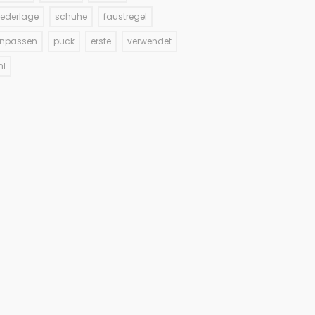
iederlage
schuhe
faustregel
inpassen
puck
erste
verwendet
hl