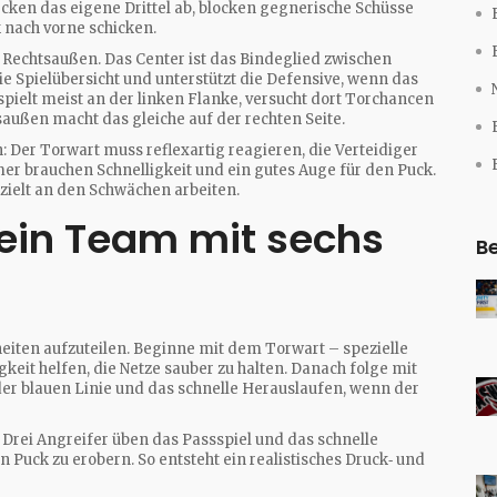
decken das eigene Drittel ab, blocken gegnerische Schüsse
 nach vorne schicken.
 Rechtsaußen. Das Center ist das Bindeglied zwischen
ie Spielübersicht und unterstützt die Defensive, wenn das
ielt meist an der linken Flanke, versucht dort Torchancen
saußen macht das gleiche auf der rechten Seite.
: Der Torwart muss reflexartig reagieren, die Verteidiger
mer brauchen Schnelligkeit und ein gutes Auge für den Puck.
zielt an den Schwächen arbeiten.
 ein Team mit sechs
Be
nheiten aufzuteilen. Beginne mit dem Torwart – spezielle
eit helfen, die Netze sauber zu halten. Danach folge mit
der blauen Linie und das schnelle Herauslaufen, wenn der
. Drei Angreifer üben das Passspiel und das schnelle
 Puck zu erobern. So entsteht ein realistisches Druck‑ und