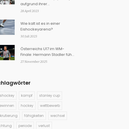
aufgrund ihrer
Kampffähigkeiten rekrutiert?
28 April 2023
Wie kalt ist es in einer
Eishockeyarena?
30 Juli 2023
Österreichs U17 im WM-
Finale: Hermann Stadler führt
Team zu historischem
27 November 2025
Meilenstein
chlagwörter
ishockey
kampf
stanley cup
ewinnen
hockey
wettbewerb
ekrutierung
fähigkeiten
wechsel
ichtung
periode
verlust