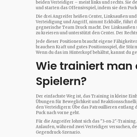
beiden Verteidiger – meist links und rechts. Sie 
und starten das Offensivspiel, indem sie den Puck
Die drei Angreifer heißen Center, Linksaußen und
Verteidigung und Angriff, nimmt Eckbälle, führt d
gegnerische Team Druck macht. Der Linksaußen sp
zu kreieren und unterstützt den Center. Der Recht
Jede dieser Positionen braucht eigene Fähigkeiten
brauchen Kraft und gutes Positionsspiel, die Stür
Wenn du das im Hinterkopf behältst, kannst du ge
Wie trainiert man
Spielern?
Der einfachste Weg ist, das Training in kleine Ei
Übungen für Beweglichkeit und Reaktionsschnelligk
den Verteidigern: Übe das Patrouillieren entlang 
Puck nach vorne geht.
Für die Angreifer lohnt sich das "3‑on‑2"‑Training
Anlaufen, während zwei Verteidiger versuchen, den
Gegendruck‑Szenario.