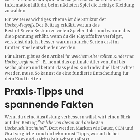
Information hilft dir, beim nächsten Spiel die richtige Kleidung
zu wählen.
Ein weiteres wichtiges Thema ist die Struktur der
Hockey‑Playoffs
. Der Beitrag erklärt, warum das
Best‑of‑Seven‑System zu vielen Spielen führt und warum das
die Spannung erhöht. Wenn du die Playoffs live verfolgst,
verstehst du jetzt besser, warum manche Serien erst im
fünften Spiel entschieden werden.
Für Eltern gibt es den Artikel
"In welchem Alter sollten Kinder mit
Hockey beginnen?"
. Er nennt das optimale Alter von fünf bis
sechs Jahren und betont, dass jedes Kind individuell betrachtet
werden muss. So kannst du eine fundierte Entscheidung für
dein Kind treffen.
Praxis‑Tipps und
spannende Fakten
Wenn du deine Ausrüstung verbessern willst, wirf einen Blick
auf den Beitrag
"Welche von diesen sind die besten
Hockeyschlittschuhe?"
. Dort werden Marken wie Bauer, CCM und
Graf verglichen und du bekommst Tipps, worauf du bei
Passform und Haltbarkeit achten solltest.