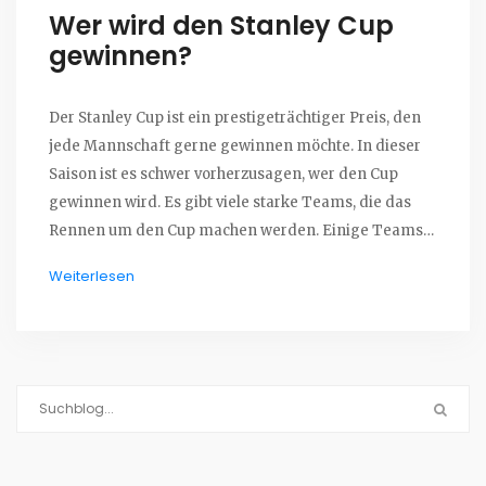
Wer wird den Stanley Cup
gewinnen?
Der Stanley Cup ist ein prestigeträchtiger Preis, den
jede Mannschaft gerne gewinnen möchte. In dieser
Saison ist es schwer vorherzusagen, wer den Cup
gewinnen wird. Es gibt viele starke Teams, die das
Rennen um den Cup machen werden. Einige Teams
haben eine starke Offensivleistung und andere
Weiterlesen
wiederum haben eine solide Defensive. Am Ende des
Tages wird ein Team mit einer starken Balance aus
beidem den Stanley Cup gewinnen. Es ist schwer zu
sagen, welches Team das sein wird, aber es wird ein
spannender Kampf sein, den zu beobachten. Es wird
sicherlich ein Team sein, das sich am Ende des Tages
als würdig erweist, den Stanley Cup zu gewinnen.