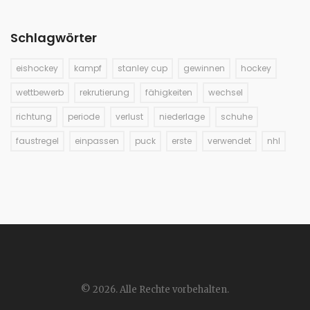
Schlagwörter
eishockey
kampf
stanley cup
gewinnen
hockey
wettbewerb
rekrutierung
fähigkeiten
wechsel
richtung
periode
verlust
niederlage
schuhe
faustregel
einpassen
puck
erste
verwendet
nhl
© 2026. Alle Rechte vorbehalten.