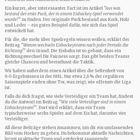
Ein kurzer, aber interessanter Fact ist im Artikel
"Aus was
bestand der erste Puck, der in einem Eishockey‑Spiel verwendet
wurde?"
zu finden. Der originale Puck bestand aus Kork, Holz
und Leder – ein gutes Beispiel dafür, wie sich das Spiel
entwickelt hat.
Für die, die mehr über Spielregeln wissen wollen, erklärt der
Beitrag
"Warum wechseln Eishockeyteams nach jeder Periode die
Richtung?"
den Grund: Die Eisbahn ist so gebaut, dass ein
Richtungswechsel für Fairness sorgt. Das gibt beiden Teams
gleiche Chancen und beeinflusst die Taktik.
Wir haben außerdem einen Artikel über die Seltenheit von
0‑0‑Ergebnissen in der NHL. Nur etwa 2,6 % der regulären
Saisonspiele enden ohne Tor, was zeigt, wie offensiv die Liga
ist.
Falls du dich fragst, wie viele Verteidiger ein Team hat, findest
du die Antwort im Beitrag
"Wie viele Verteidiger sind in einem
Eishockeyteam?"
. Dort wird erklärt, dass ein Team
typischerweise sechs Spieler auf dem Eis hat, darunter vier
Verteidiger.
All diese Beiträge stehen zusammen, um dir ein umfassendes
Bild vom Hockey zu geben. Du bekommst aktuelle Nachrichten,
lernst praktische Tipps und entdeckst spannende