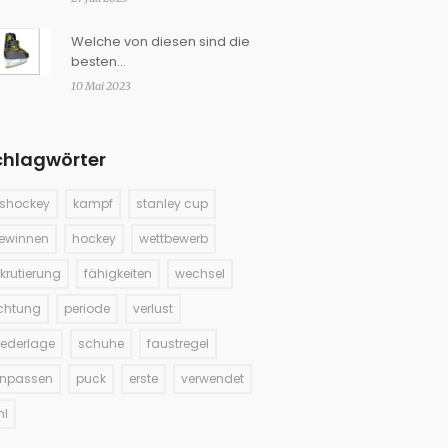
verwandeln?
Welche von diesen sind die
besten
Hockeyschlittschuhe?
10 Mai 2023
chlagwörter
ishockey
kampf
stanley cup
ewinnen
hockey
wettbewerb
ekrutierung
fähigkeiten
wechsel
ichtung
periode
verlust
iederlage
schuhe
faustregel
inpassen
puck
erste
verwendet
hl