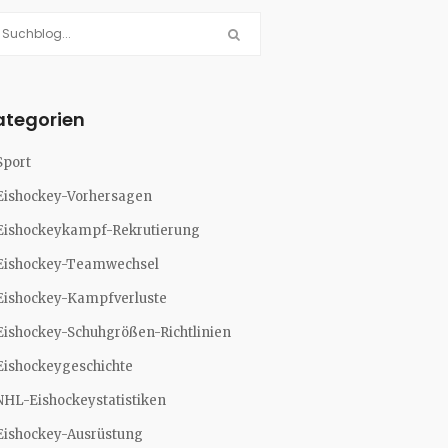
ategorien
Sport
Eishockey-Vorhersagen
Eishockeykampf-Rekrutierung
Eishockey-Teamwechsel
Eishockey-Kampfverluste
Eishockey-Schuhgrößen-Richtlinien
Eishockeygeschichte
NHL-Eishockeystatistiken
Eishockey-Ausrüstung