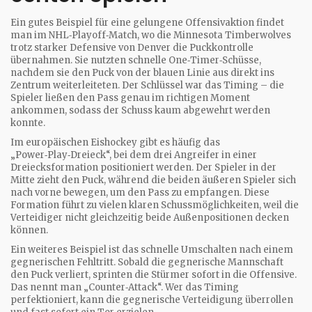
Ein gutes Beispiel für eine gelungene Offensivaktion findet
man im NHL‑Playoff‑Match, wo die Minnesota Timberwolves
trotz starker Defensive von Denver die Puckkontrolle
übernahmen. Sie nutzten schnelle One‑Timer‑Schüsse,
nachdem sie den Puck von der blauen Linie aus direkt ins
Zentrum weiterleiteten. Der Schlüssel war das Timing – die
Spieler ließen den Pass genau im richtigen Moment
ankommen, sodass der Schuss kaum abgewehrt werden
konnte.
Im europäischen Eishockey gibt es häufig das
„Power‑Play‑Dreieck“, bei dem drei Angreifer in einer
Dreiecksformation positioniert werden. Der Spieler in der
Mitte zieht den Puck, während die beiden äußeren Spieler sich
nach vorne bewegen, um den Pass zu empfangen. Diese
Formation führt zu vielen klaren Schussmöglichkeiten, weil die
Verteidiger nicht gleichzeitig beide Außenpositionen decken
können.
Ein weiteres Beispiel ist das schnelle Umschalten nach einem
gegnerischen Fehltritt. Sobald die gegnerische Mannschaft
den Puck verliert, sprinten die Stürmer sofort in die Offensive.
Das nennt man „Counter‑Attack“. Wer das Timing
perfektioniert, kann die gegnerische Verteidigung überrollen