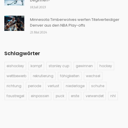
beginnen?
18 Juli 2023
Minnesota Timberwolves werfen Titelverteidiger
Denver aus den NBA Play-offs
21 Mai 2024
Schlagwörter
eishockey
kampf
stanley cup
gewinnen
hockey
wettbewerb
rekrutierung
fähigkeiten
wechsel
richtung
periode
verlust
niederlage
schuhe
faustregel
einpassen
puck
erste
verwendet
nhl