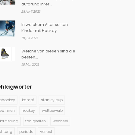
aufgrund ihrer
Kampffähigkeiten rekrutiert?
28 April 2023
In welchem Alter sollten
Kinder mit Hockey
beginnen?
18 Juli 2023
Welche von diesen sind die
besten
Hockeyschlittschuhe?
10 Mai 2023
chlagwörter
ishockey
kampf
stanley cup
ewinnen
hockey
wettbewerb
ekrutierung
fähigkeiten
wechsel
ichtung
periode
verlust