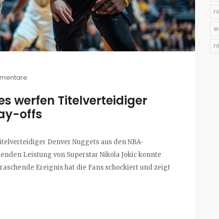
n
e
n
mentare
 werfen Titelverteidiger
ay-offs
telverteidiger Denver Nuggets aus den NBA-
kenden Leistung von Superstar Nikola Jokic konnte
rraschende Ereignis hat die Fans schockiert und zeigt