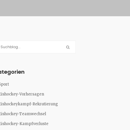
ategorien
Sport
Eishockey-Vorhersagen
Eishockeykampf-Rekrutierung
Eishockey-Teamwechsel
Eishockey-Kampfverluste