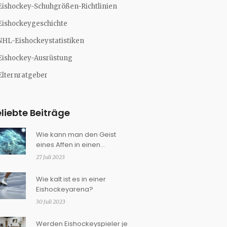
Eishockey-Schuhgrößen-Richtlinien
Eishockeygeschichte
NHL-Eishockeystatistiken
Eishockey-Ausrüstung
Elternratgeber
liebte Beiträge
Wie kann man den Geist
eines Affen in einen
fokussierten Geist
27 Juli 2023
verwandeln?
Wie kalt ist es in einer
Eishockeyarena?
30 Juli 2023
Werden Eishockeyspieler je