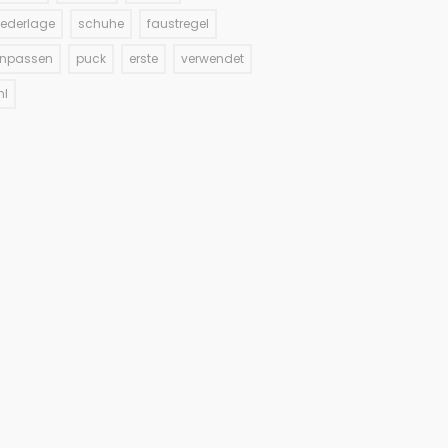
iederlage
schuhe
faustregel
inpassen
puck
erste
verwendet
hl