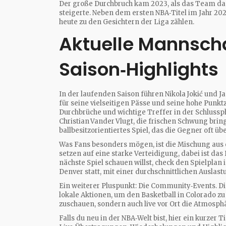
Der große Durchbruch kam 2023, als das Team das
steigerte. Neben dem ersten NBA‑Titel im Jahr 20
heute zu den Gesichtern der Liga zählen.
Aktuelle Mannsch
Saison‑Highlights
In der laufenden Saison führen Nikola Jokić und Jam
für seine vielseitigen Pässe und seine hohe Punktz
Durchbrüche und wichtige Treffer in der Schlussp
Christian Vander Vlugt, die frischen Schwung bring
ballbesitzorientiertes Spiel, das die Gegner oft üb
Was Fans besonders mögen, ist die Mischung aus 
setzen auf eine starke Verteidigung, dabei ist da
nächste Spiel schauen willst, check den Spielplan
Denver statt, mit einer durchschnittlichen Auslas
Ein weiterer Pluspunkt: Die Community‑Events. 
lokale Aktionen, um den Basketball in Colorado zu
zuschauen, sondern auch live vor Ort die Atmosph
Falls du neu in der NBA‑Welt bist, hier ein kurzer