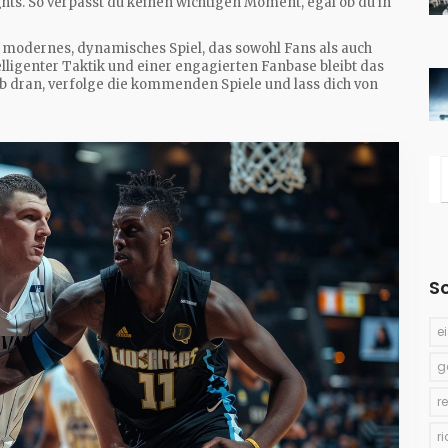
ts. So verpasst du keinen wichtigen Moment, egal ob du in
 modernes, dynamisches Spiel, das sowohl Fans als auch
elligenter Taktik und einer engagierten Fanbase bleibt das
b dran, verfolge die kommenden Spiele und lass dich von
S
e
g
r
r