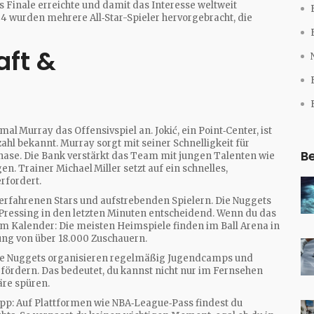
 Finale erreichte und damit das Interesse weltweit
24 wurden mehrere All‑Star-Spieler hervorgebracht, die
aft &
al Murray das Offensivspiel an. Jokić, ein Point‑Center, ist
ahl bekannt. Murray sorgt mit seiner Schnelligkeit für
Be
hase. Die Bank verstärkt das Team mit jungen Talenten wie
en. Trainer Michael Miller setzt auf ein schnelles,
erfordert.
erfahrenen Stars und aufstrebenden Spielern. Die Nuggets
s Pressing in den letzten Minuten entscheidend. Wenn du das
 im Kalender: Die meisten Heimspiele finden im Ball Arena in
tung von über 18.000 Zuschauern.
Die Nuggets organisieren regelmäßig Jugendcamps und
 fördern. Das bedeutet, du kannst nicht nur im Fernsehen
äre spüren.
 Tipp: Auf Plattformen wie NBA‑League‑Pass findest du