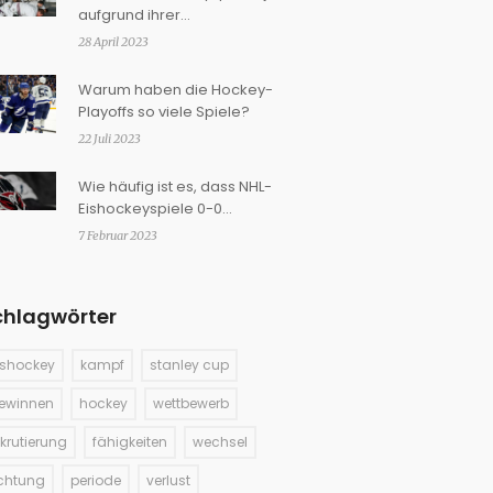
aufgrund ihrer
Kampffähigkeiten rekrutiert?
28 April 2023
Warum haben die Hockey-
Playoffs so viele Spiele?
22 Juli 2023
Wie häufig ist es, dass NHL-
Eishockeyspiele 0-0
beendet werden?
7 Februar 2023
chlagwörter
ishockey
kampf
stanley cup
ewinnen
hockey
wettbewerb
ekrutierung
fähigkeiten
wechsel
ichtung
periode
verlust