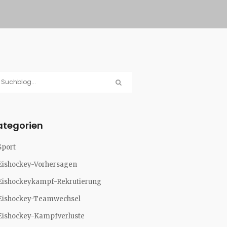
ategorien
Sport
Eishockey-Vorhersagen
Eishockeykampf-Rekrutierung
Eishockey-Teamwechsel
Eishockey-Kampfverluste