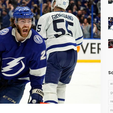
S
e
g
r
r