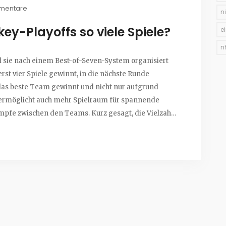
mentare
n
y-Playoffs so viele Spiele?
e
n
il sie nach einem Best-of-Seven-System organisiert
rst vier Spiele gewinnt, in die nächste Runde
s das beste Team gewinnt und nicht nur aufgrund
 ermöglicht auch mehr Spielraum für spannende
pfe zwischen den Teams. Kurz gesagt, die Vielzahl
rama der Hockey-Playoffs bei.