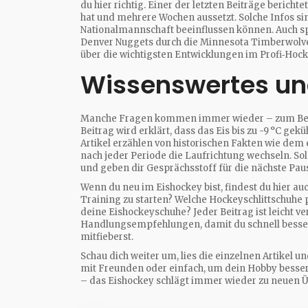
du hier richtig. Einer der letzten Beiträge bericht
hat und mehrere Wochen aussetzt. Solche Infos sind
Nationalmannschaft beeinflussen können. Auch s
Denver Nuggets durch die Minnesota Timberwolves
über die wichtigsten Entwicklungen im Profi‑Hock
Wissenswertes und
Manche Fragen kommen immer wieder – zum Beispie
Beitrag wird erklärt, dass das Eis bis zu -9 °C gek
Artikel erzählen von historischen Fakten wie de
nach jeder Periode die Laufrichtung wechseln. So
und geben dir Gesprächsstoff für die nächste Pa
Wenn du neu im Eishockey bist, findest du hier auc
Training zu starten? Welche Hockeyschlittschuhe 
deine Eishockeyschuhe? Jeder Beitrag ist leicht ve
Handlungsempfehlungen, damit du schnell besser wi
mitfieberst.
Schau dich weiter um, lies die einzelnen Artikel u
mit Freunden oder einfach, um dein Hobby besser
– das Eishockey schlägt immer wieder zu neuen 