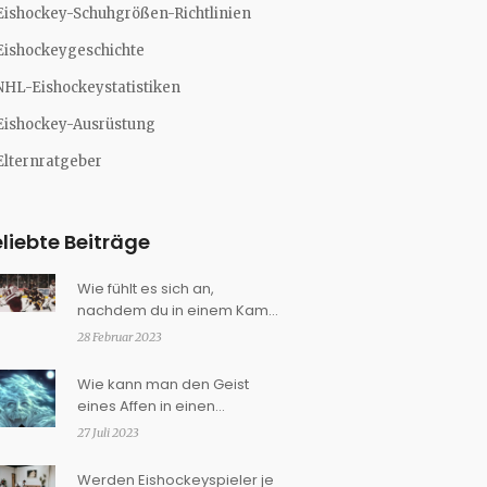
Eishockey-Schuhgrößen-Richtlinien
Eishockeygeschichte
NHL-Eishockeystatistiken
Eishockey-Ausrüstung
Elternratgeber
liebte Beiträge
Wie fühlt es sich an,
nachdem du in einem Kampf
im Eishockey verloren hast?
28 Februar 2023
Wie kann man den Geist
eines Affen in einen
fokussierten Geist
27 Juli 2023
verwandeln?
Werden Eishockeyspieler je