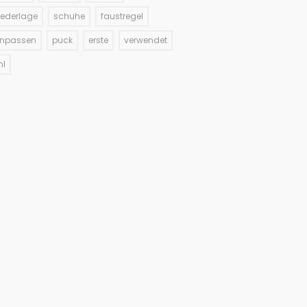
iederlage
schuhe
faustregel
inpassen
puck
erste
verwendet
hl