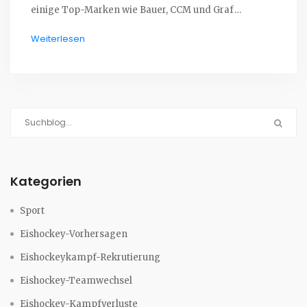
einige Top-Marken wie Bauer, CCM und Graf
identifiziert. Dabei sollte man auf Faktoren wie
Weiterlesen
Passform, Haltbarkeit und Performance achten, um
den idealen Hockeyschlittschuh für sich zu finden.
Persönlich bevorzuge ich die Bauer Vapor-Serie, da sie
mir die beste Kombination aus Komfort und Leistung
bieten. Natürlich hängt die Entscheidung letztendlich
von den individuellen Bedürfnissen und Vorlieben ab.
Kategorien
Sport
Eishockey-Vorhersagen
Eishockeykampf-Rekrutierung
Eishockey-Teamwechsel
Eishockey-Kampfverluste