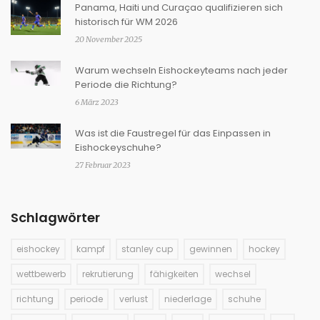
Panama, Haiti und Curaçao qualifizieren sich
historisch für WM 2026
20 November 2025
Warum wechseln Eishockeyteams nach jeder
Periode die Richtung?
6 März 2023
Was ist die Faustregel für das Einpassen in
Eishockeyschuhe?
27 Februar 2023
Schlagwörter
eishockey
kampf
stanley cup
gewinnen
hockey
wettbewerb
rekrutierung
fähigkeiten
wechsel
richtung
periode
verlust
niederlage
schuhe