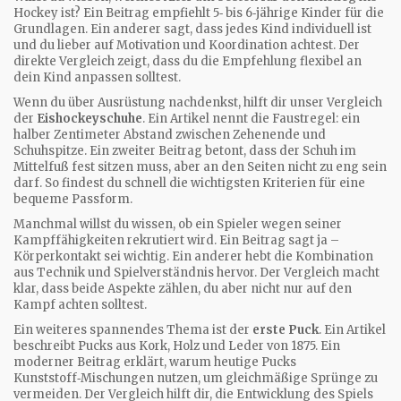
Hockey ist? Ein Beitrag empfiehlt 5‑ bis 6‑jährige Kinder für die
Grundlagen. Ein anderer sagt, dass jedes Kind individuell ist
und du lieber auf Motivation und Koordination achtest. Der
direkte Vergleich zeigt, dass du die Empfehlung flexibel an
dein Kind anpassen solltest.
Wenn du über Ausrüstung nachdenkst, hilft dir unser Vergleich
der
Eishockeyschuhe
. Ein Artikel nennt die Faustregel: ein
halber Zentimeter Abstand zwischen Zehenende und
Schuhspitze. Ein zweiter Beitrag betont, dass der Schuh im
Mittelfuß fest sitzen muss, aber an den Seiten nicht zu eng sein
darf. So findest du schnell die wichtigsten Kriterien für eine
bequeme Passform.
Manchmal willst du wissen, ob ein Spieler wegen seiner
Kampffähigkeiten rekrutiert wird. Ein Beitrag sagt ja –
Körperkontakt sei wichtig. Ein anderer hebt die Kombination
aus Technik und Spielverständnis hervor. Der Vergleich macht
klar, dass beide Aspekte zählen, du aber nicht nur auf den
Kampf achten solltest.
Ein weiteres spannendes Thema ist der
erste Puck
. Ein Artikel
beschreibt Pucks aus Kork, Holz und Leder von 1875. Ein
moderner Beitrag erklärt, warum heutige Pucks
Kunststoff‑Mischungen nutzen, um gleichmäßige Sprünge zu
vermeiden. Der Vergleich hilft dir, die Entwicklung des Spiels