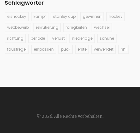
Schlagwörter
eishockey
kampf
stanley cup
gewinnen
hockey
wettbewerb
rekrutierung
fähigkeiten
wechsel
richtung
periode
verlust
niederlage
schuhe
faustregel
einpassen
puck
erste
verwendet
nhl
© 2026. Alle Rechte vorbehalten.