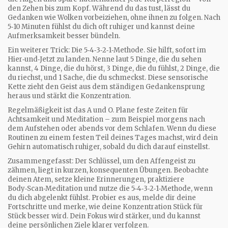
den Zehen bis zum Kopf. Während du das tust, lässt du
Gedanken wie Wolken vorbeiziehen, ohne ihnen zu folgen. Nach
5‑10 Minuten fühlst du dich oft ruhiger und kannst deine
Aufmerksamkeit besser bündeln.
Ein weiterer Trick: Die 5‑4‑3‑2‑1‑Methode. Sie hilft, sofort im
Hier‑und‑Jetzt zu landen. Nenne laut 5 Dinge, die du sehen
kannst, 4 Dinge, die du hörst, 3 Dinge, die du fühlst, 2 Dinge, die
du riechst, und 1 Sache, die du schmeckst. Diese sensorische
Kette zieht den Geist aus dem ständigen Gedankensprung
heraus und stärkt die Konzentration.
Regelmäßigkeit ist das A und O. Plane feste Zeiten für
Achtsamkeit und Meditation – zum Beispiel morgens nach
dem Aufstehen oder abends vor dem Schlafen. Wenn du diese
Routinen zu einem festen Teil deines Tages machst, wird dein
Gehirn automatisch ruhiger, sobald du dich darauf einstellst.
Zusammengefasst: Der Schlüssel, um den Affengeist zu
zähmen, liegt in kurzen, konsequenten Übungen. Beobachte
deinen Atem, setze kleine Erinnerungen, praktiziere
Body‑Scan‑Meditation und nutze die 5‑4‑3‑2‑1‑Methode, wenn
du dich abgelenkt fühlst. Probier es aus, melde dir deine
Fortschritte und merke, wie deine Konzentration Stück für
Stück besser wird. Dein Fokus wird stärker, und du kannst
deine persönlichen Ziele klarer verfolgen.