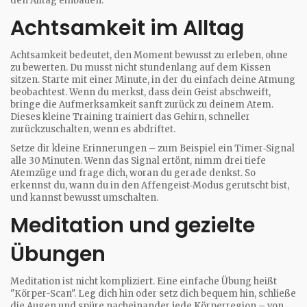
den Alltag einbauen.
Achtsamkeit im Alltag
Achtsamkeit bedeutet, den Moment bewusst zu erleben, ohne
zu bewerten. Du musst nicht stundenlang auf dem Kissen
sitzen. Starte mit einer Minute, in der du einfach deine Atmung
beobachtest. Wenn du merkst, dass dein Geist abschweift,
bringe die Aufmerksamkeit sanft zurück zu deinem Atem.
Dieses kleine Training trainiert das Gehirn, schneller
zurückzuschalten, wenn es abdriftet.
Setze dir kleine Erinnerungen – zum Beispiel ein Timer‑Signal
alle 30 Minuten. Wenn das Signal ertönt, nimm drei tiefe
Atemzüge und frage dich, woran du gerade denkst. So
erkennst du, wann du in den Affengeist‑Modus gerutscht bist,
und kannst bewusst umschalten.
Meditation und gezielte
Übungen
Meditation ist nicht kompliziert. Eine einfache Übung heißt
"Körper-Scan". Leg dich hin oder setz dich bequem hin, schließe
die Augen und spüre nacheinander jede Körperregion – von