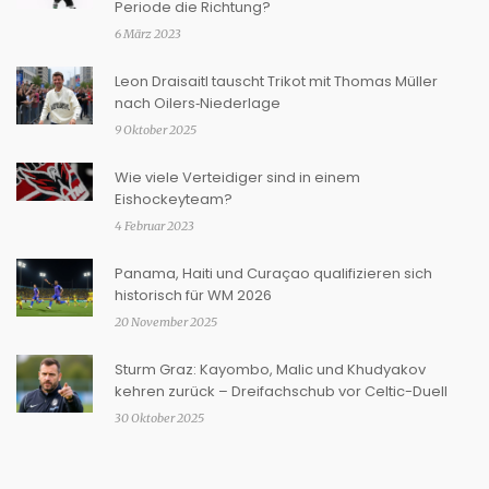
Periode die Richtung?
6 März 2023
Leon Draisaitl tauscht Trikot mit Thomas Müller
nach Oilers‑Niederlage
9 Oktober 2025
Wie viele Verteidiger sind in einem
Eishockeyteam?
4 Februar 2023
Panama, Haiti und Curaçao qualifizieren sich
historisch für WM 2026
20 November 2025
Sturm Graz: Kayombo, Malic und Khudyakov
kehren zurück – Dreifachschub vor Celtic-Duell
30 Oktober 2025