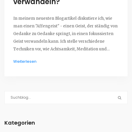
verwandeln?
In meinem neuesten Blogartikel diskutiere ich, wie
man einen "Affengeist" - einen Geist, der ständig von
Gedanke zu Gedanke springt, in einen fokussierten
Geist verwandeln kann. Ich stelle verschiedene
Techniken vor, wie Achtsamkeit, Meditation und
gezielte Übungen, die helfen können, die Gedanken
Weiterlesen
zu beruhigen und die Konzentration zu verbessern.
Außerdem betone ich, wie wichtig es ist, eine
regelmäßige Routine zu haben und Ablenkungen zu
minimieren. Letztendlich geht es darum, bewusst zu
leben und den Moment zu genießen, statt ständig von
einem Gedanken zum nächsten zu hasten.
Zusammengefasst ist es ein komplexer, aber
durchaus erreichbarer Prozess, den eigenen Geist zu
Kategorien
beruhigen und zu fokussieren.