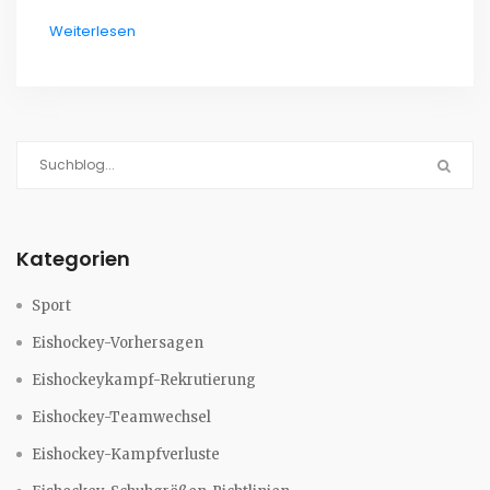
nur aufgrund eines glücklichen Spiels weiterkommt.
Weiterlesen
Es ermöglicht auch mehr Spielraum für spannende
Comebacks und intensive strategische Kämpfe
zwischen den Teams. Kurz gesagt, die Vielzahl an
Spielen trägt zur Spannung und zum Drama der
Hockey-Playoffs bei.
Kategorien
Sport
Eishockey-Vorhersagen
Eishockeykampf-Rekrutierung
Eishockey-Teamwechsel
Eishockey-Kampfverluste