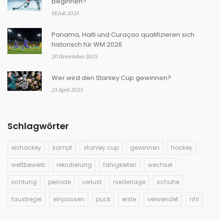
beginnen?
18 Juli 2023
Panama, Haiti und Curaçao qualifizieren sich
historisch für WM 2026
20 November 2025
Wer wird den Stanley Cup gewinnen?
23 April 2023
Schlagwörter
eishockey
kampf
stanley cup
gewinnen
hockey
wettbewerb
rekrutierung
fähigkeiten
wechsel
richtung
periode
verlust
niederlage
schuhe
faustregel
einpassen
puck
erste
verwendet
nhl