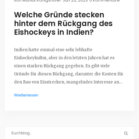
von
Marius Königshofer
Jan 25, 2023
0 Kommentare
Welche Gründe stecken
hinter dem Rückgang des
Eishockeys in Indien?
Indien hatte einmal eine sehr lebhafte
Eishockeykultur, aber in den letzten Jahren hat es
einen starken Rückgang gegeben. Es gibt viele
Gründe für diesen Rückgang, darunter die Kosten für
den Bau von Eisstrecken, mangelndes Interesse an
Eishockey und den Mangel an Trainern und
Weiterlesen
Ausstattung. Außerdem sind Klima und Wetter in
vielen Teilen Indiens nicht günstig für Eishockey.