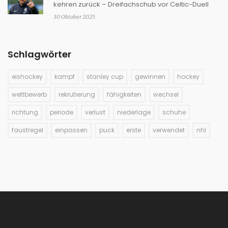
kehren zurück – Dreifachschub vor Celtic-Duell
30 Oktober 2025
Schlagwörter
eishockey
kampf
stanley cup
gewinnen
hockey
wettbewerb
rekrutierung
fähigkeiten
wechsel
richtung
periode
verlust
niederlage
schuhe
faustregel
einpassen
puck
erste
verwendet
nhl